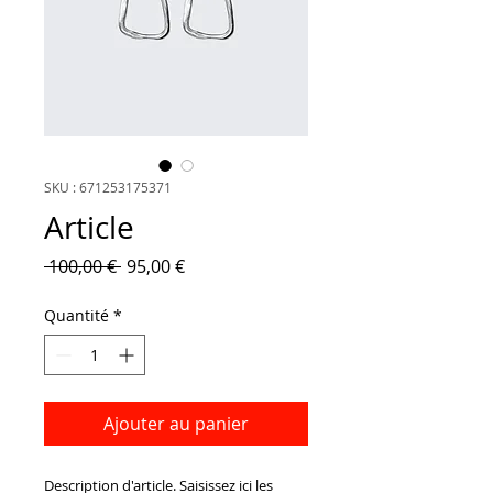
SKU : 671253175371
Article
Prix
Prix
 100,00 € 
95,00 €
original
promotionnel
Quantité
*
Ajouter au panier
Description d'article. Saisissez ici les 