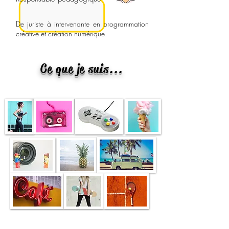
De juriste à intervenante en programmation
créative et création numérique.
Ce que je suis...