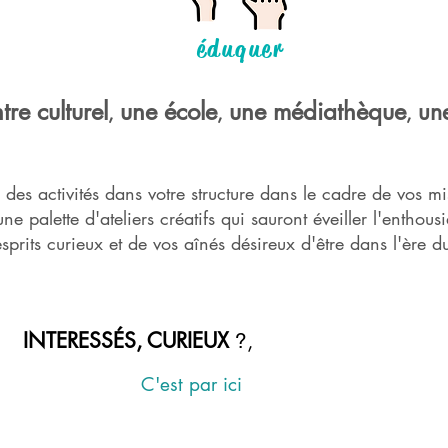
éduquer
tre culturel
une école
une médiathèque
un
,
,
,
des activités dans votre structu
re dans le cadr
e de vos mis
 palette d'ateliers créatifs qui sauront éveiller l'enthou
sprits curieux et de vos aînés désireux d'être dans l'ère d
INTERESSÉS, CURIEUX
,
?
C'est par ici