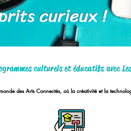
its curieux !
grammes culturels et éducatifs avec Le
 monde des Arts Connectés,
où la créativité et la technol