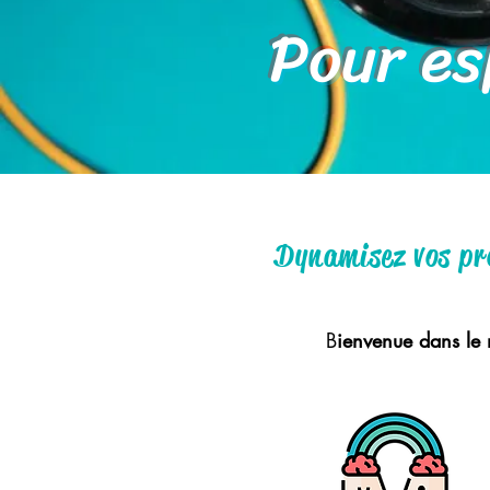
Pour espr
Dynamisez vos pro
B
ienvenue dans le