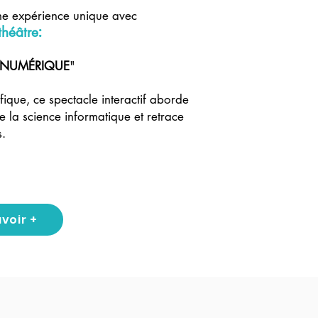
ne expérience unique avec
:
théât
re
LE NUMÉRIQUE
"
fique, ce spectacle interactif aborde
e la science informatique et
retrace
s.
avoir +