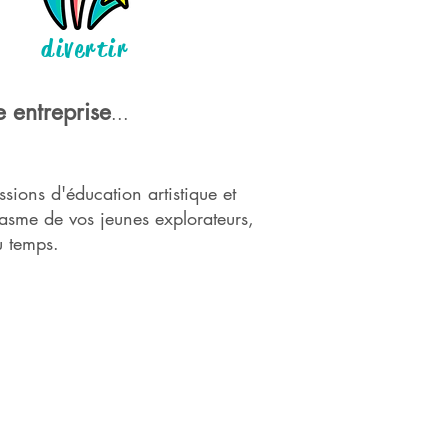
divertir
e e
ntreprise
...
sions d'éducation artistique et
siasme de vos jeunes explorateurs,
u temps.